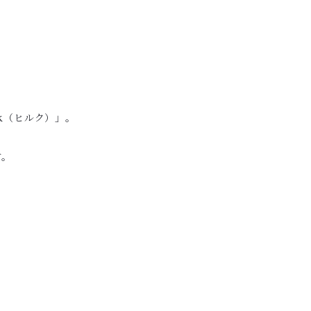
k（ヒルク）」。
す。