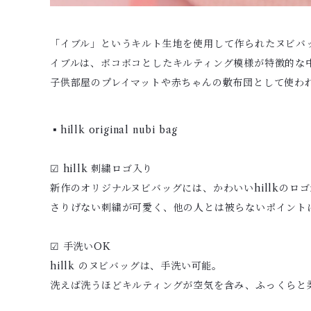
「イブル」というキルト生地を使用して作られたヌビバ
イブルは、ボコボコとしたキルティング模様が特徴的な
子供部屋のプレイマットや赤ちゃんの敷布団として使わ
▪️hillk original nubi bag
☑︎ hillk 刺繍ロゴ入り
新作のオリジナルヌビバッグには、かわいいhillkのロ
さりげない刺繍が可愛く、他の人とは被らないポイント
☑︎ 手洗いOK
hillk のヌビバッグは、手洗い可能。
洗えば洗うほどキルティングが空気を含み、ふっくらと