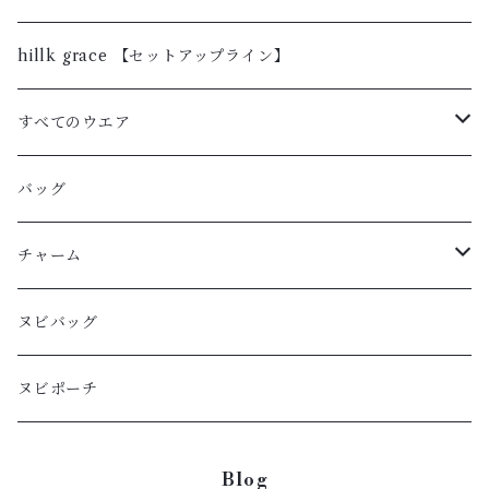
hillk grace 【セットアップライン】
すべてのウエア
レザージャケット
バッグ
コート・アウター・ブルゾン
チャーム
ニット
バッグチャーム
ヌビバッグ
カーディガン
ヌビポーチ
シャツ・ブラウス
Blog